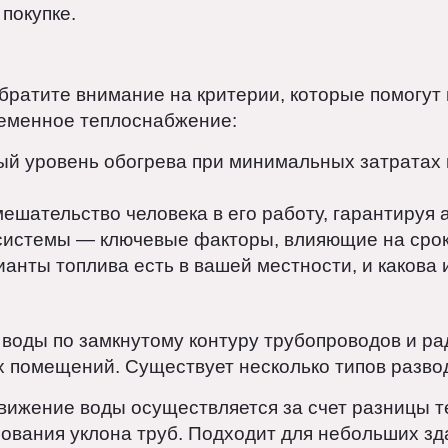
о и важный аспект экономии ресурсов. При ег
оров, включая климатические условия, дешевиз
ассмотрим основные типы отопления, их преим
ри покупке.
, обратите внимание на критерии, которые по
временное теплоснабжение:
мый уровень обогрева при минимальных затра
вмешательство человека в его работу, гарант
ть системы — ключевые факторы, влияющие на
арианты топлива есть в вашей местности, и как
ей воды по замкнутому контуру трубопроводов