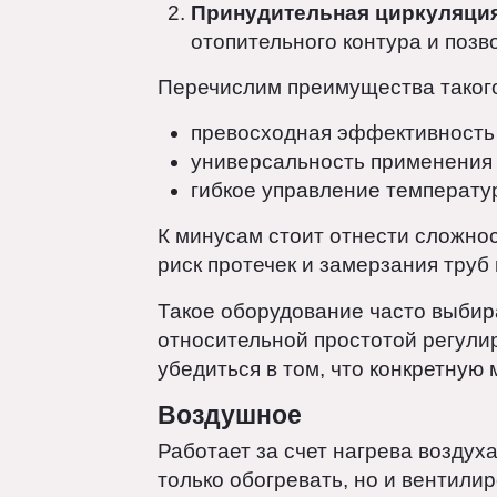
равномерное протапливание вс
Естественная циркуляция
требует правильного проек
Принудительная циркуля
отопительного контура и п
Перечислим преимущества тако
превосходная эффективнос
универсальность применени
гибкое управление темпера
К минусам стоит отнести слож
риск протечек и замерзания тр
Такое оборудование часто выб
относительной простотой регу
убедиться в том, что конкретн