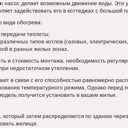
ех помещений. Существует несколько типов р
:
движение воды осуществляется за счет разни
тирования уклона труб. Подходит для небольш
ция:
насос делает возможным движение воды. 
озволяет задействовать его в коттеджах с бол
го вида обогрева:
ть передачи теплоты;
я различных типов котлов (газовых, электриче
турой в разных жилых зонах.
ность и стоимость монтажа, необходимость ре
уб при недостаточном утеплении.
ирают в связи с его способностью равномерно
лирования температурного режима. Однако пер
ую модель получится установить в вашем жилье