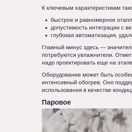
Воздушное
Работает за счет нагрева возд
только обогревать, но и венти
К ключевым характеристикам т
быстрое и равномерное от
допустимость интеграции с
глубокая автоматизация, у
Главный минус здесь — значит
потребуются увлажнители. Отм
надо проектировать еще на эта
Оборудование может быть особ
интенсивный обогрев. Оно под
использования в качестве кон