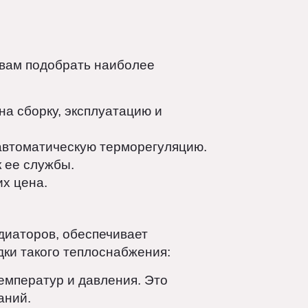
о выборе требуется внимательный
ну топлива, особенности здания и
ущества и недостатки, чтобы помочь
могут вам подобрать наиболее
тах на сборку, эксплуатацию и
ируя автоматическую терморегуляцию.
 срок ее службы.
ова их цена.
 и радиаторов, обеспечивает