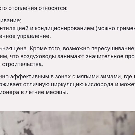
уха, который затем распределяется по зданию 
лировать жилище.
акого отопления относятся:
апливание;
 вентиляцией и кондиционированием (можно пр
даленное управление.
ельная цена. Кроме того, возможно пересуши
етим, что воздуховоды занимают значительное
пе строительства.
енно эффективным в зонах с мягкими зимами,
держивает отличную циркуляцию кислорода и 
диционера в летние месяцы.