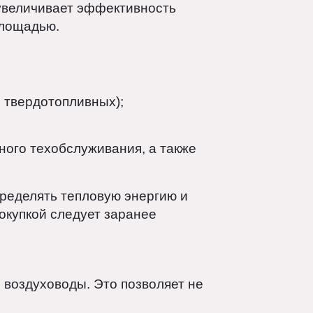
азводки такого теплоснабжения:
цы температур и давления. Это
их зданий.
Это увеличивает эффективность
ьшой площадью.
ских, твердотопливных);
гулярного техобслуживания, а также
 распределять тепловую энергию и
ед покупкой следует заранее
.